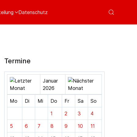
eilung
Datenschutz
Termine
Januar
2026
Mo
Di
Mi
Do
Fr
Sa
So
1
2
3
4
5
6
7
8
9
10
11