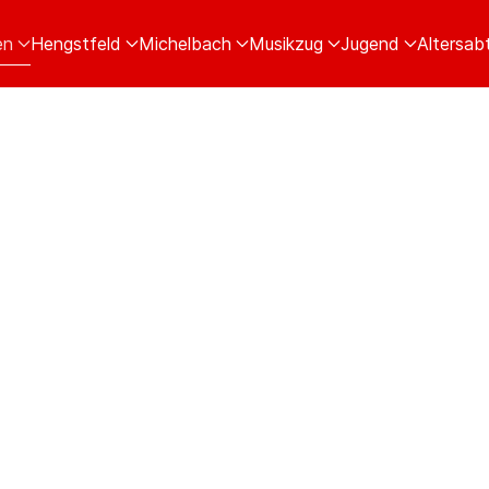
en
Hengstfeld
Michelbach
Musikzug
Jugend
Altersabt