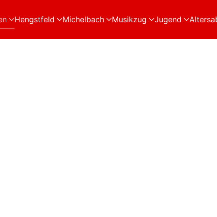
en
Hengstfeld
Michelbach
Musikzug
Jugend
Altersa