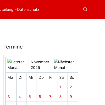
bteilung
Datenschutz
Termine
November
2025
Mo
Di
Mi
Do
Fr
Sa
So
1
2
3
4
5
6
7
8
9