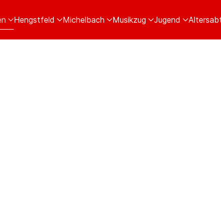
en
Hengstfeld
Michelbach
Musikzug
Jugend
Altersabt