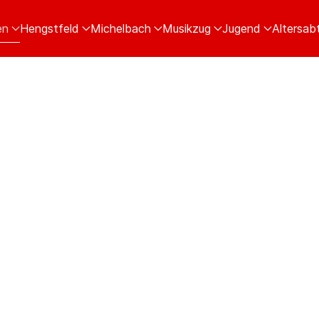
en
Hengstfeld
Michelbach
Musikzug
Jugend
Altersabt